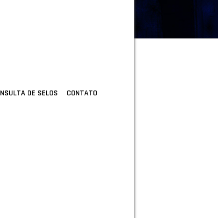
NSULTA DE SELOS
CONTATO
lia
000
1986
 8438-9125
br/