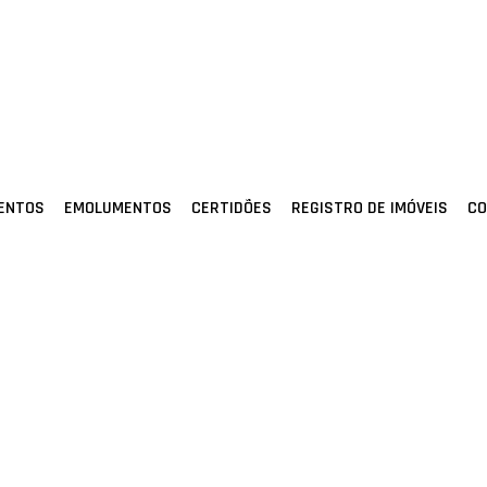
MENTOS
EMOLUMENTOS
CERTIDÕES
REGISTRO DE IMÓVEIS
CO
CONOSCO
Rua Tapajós, 145 - Setor Nova Brasí
Nova Xavantina - MT - CEP: 78690-
Fones: (66) 3438-1288 / (66) 3438-
cartorio1nx@hotmail.com - Whatsapp: 66 9
Pedido de certidões:
CEI: https://app.anoregmt.org.br/
ONR: https://registradores.onr.org.