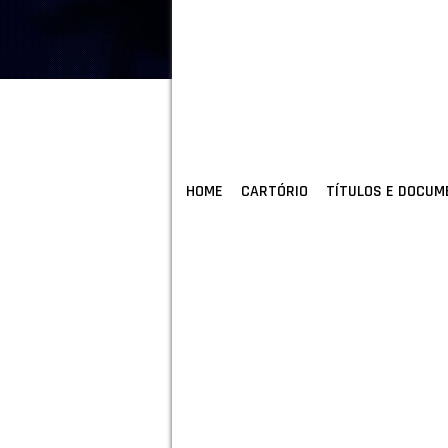
HOME
CARTÓRIO
TÍTULOS E DOCU
FALE 
REGISTRADOR
José Campos Sobrinho
SUBSTITUTAS
Maria Cecília Fiacadori
ESCREVENTES